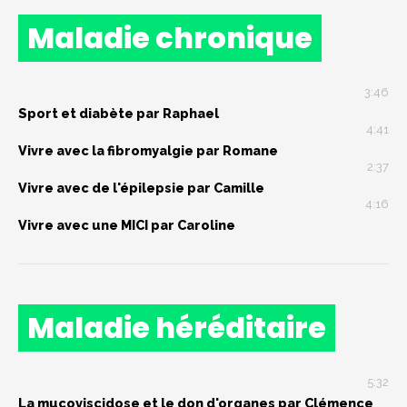
Maladie chronique
3:46
Sport et diabète par Raphael
4:41
Vivre avec la fibromyalgie par Romane
2:37
Vivre avec de l'épilepsie par Camille
4:16
Vivre avec une MICI par Caroline
Maladie héréditaire
5:32
La mucoviscidose et le don d'organes par Clémence