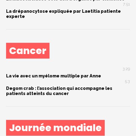
7:51
La drépanocytose expliquée par Laetitia patiente
experte
Cancer
3:29
La vie avec un myélome multiple par Anne
5:3
Degom crab : l’association qui accompagne les
patients atteints du cancer
Journée mondiale