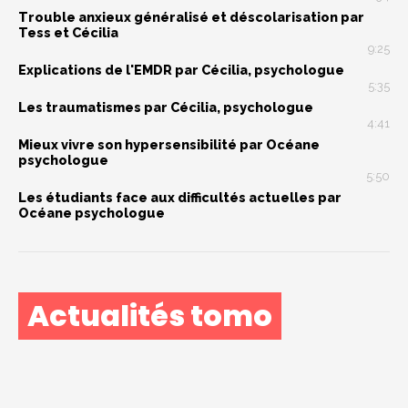
Trouble anxieux généralisé et déscolarisation par
Tess et Cécilia
9:25
Explications de l'EMDR par Cécilia, psychologue
5:35
Les traumatismes par Cécilia, psychologue
4:41
Mieux vivre son hypersensibilité par Océane
psychologue
5:50
Les étudiants face aux difficultés actuelles par
Océane psychologue
Actualités tomo
« J’ai eu un cancer et j’ai choisi d’en faire une force »
Et si une start-up pouvait faire bouger les lignes de la
recherche hospitalière ?
Patricia, 59 ans : “Ce n’est pas le cancer qui me définit, c’est la
force qu’il m’a révélée.”
De patiente à pair-aidante : le parcours inspirant de Marie-
Christine
La pair-aidance en santé mentale : qu’est-ce que c’est, et