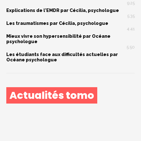
9:25
Explications de l'EMDR par Cécilia, psychologue
5:35
Les traumatismes par Cécilia, psychologue
4:41
Mieux vivre son hypersensibilité par Océane
psychologue
5:50
Les étudiants face aux difficultés actuelles par
Océane psychologue
Actualités tomo
« J’ai eu un cancer et j’ai choisi d’en faire une force »
Et si une start-up pouvait faire bouger les lignes de la
recherche hospitalière ?
Patricia, 59 ans : “Ce n’est pas le cancer qui me définit, c’est la
force qu’il m’a révélée.”
De patiente à pair-aidante : le parcours inspirant de Marie-
Christine
La pair-aidance en santé mentale : qu’est-ce que c’est, et
pourquoi ça compte ?