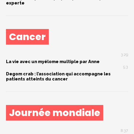
experte
Cancer
3:29
La vie avec un myélome multiple par Anne
5:3
Degom crab : l’association qui accompagne les
patients atteints du cancer
Journée mondiale
8:37